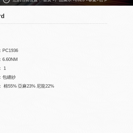
rd
PC1936
6.60NM
 1
：包纏紗
 棉55% 亞麻23% 尼龍22%