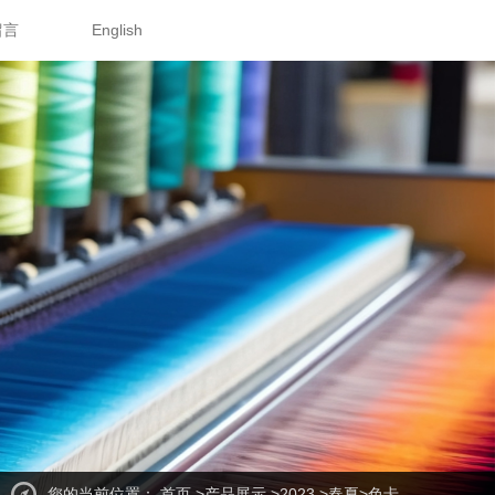
留言
English
您的当前位置：
首页
>
产品展示
>
2023
>
春夏
>色卡